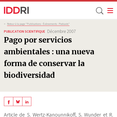
Toggle
Aller
Fil
>
Retour à la page "Publications - Évènements - Podcasts”
d'Ariane
au
Décembre 2007
PUBLICATION SCIENTIFIQUE
contenu
Pago por servicios
principal
ambientales : una nueva
forma de conservar la
biodiversidad
Share
Share
Share
on
on
on
Article de S. Wertz-Kanounnikoff, S. Wunder et R.