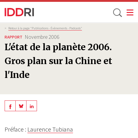
Toggle
Aller
Fil
>
Retour à la page "Publications - Évènements - Podcasts”
d'Ariane
au
Novembre 2006
RAPPORT
contenu
L'état de la planète 2006.
principal
Gros plan sur la Chine et
l'Inde
Share
Share
Share
on
on
on
BlueSky
Linkedin
Préface :
Laurence Tubiana
Facebook