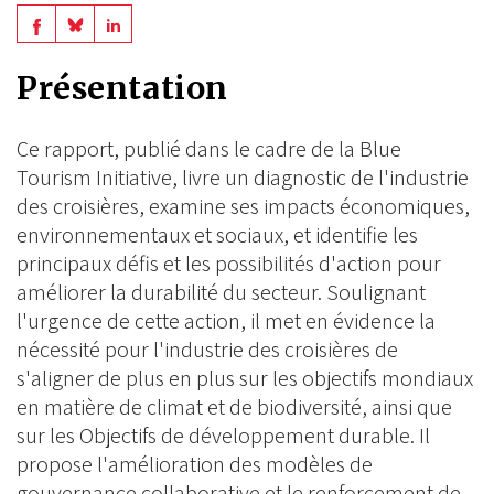
Share
Share
Share
on
on
on
Présentation
BlueSky
Linkedin
Facebook
Ce rapport, publié dans le cadre de la Blue
Tourism Initiative, livre un diagnostic de l'industrie
des croisières, examine ses impacts économiques,
environnementaux et sociaux, et identifie les
principaux défis et les possibilités d'action pour
améliorer la durabilité du secteur. Soulignant
l'urgence de cette action, il met en évidence la
nécessité pour l'industrie des croisières de
s'aligner de plus en plus sur les objectifs mondiaux
en matière de climat et de biodiversité, ainsi que
sur les Objectifs de développement durable. Il
propose l'amélioration des modèles de
gouvernance collaborative et le renforcement de