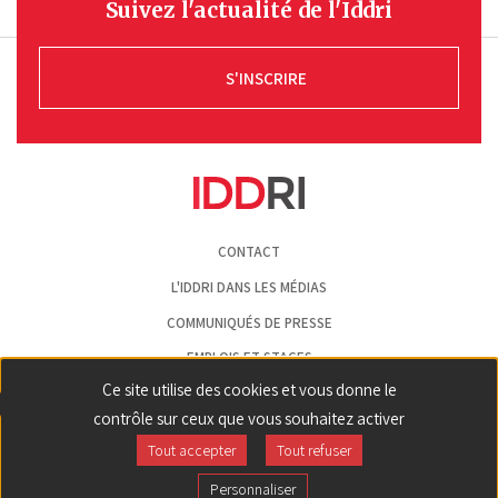
Suivez l'actualité de l'Iddri
S'INSCRIRE
Pied
CONTACT
de
page
L'IDDRI DANS LES MÉDIAS
COMMUNIQUÉS DE PRESSE
EMPLOIS ET STAGES
Ce site utilise des cookies et vous donne le
MENTIONS LÉGALES
contrôle sur ceux que vous souhaitez activer
GESTION DES COOKIES
Tout accepter
Tout refuser
Back
ln|LinkedIn
yt|Youtube
bs|Bluesky
Personnaliser