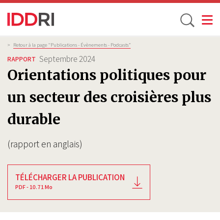
Toggle
Aller
Fil
>
Retour à la page "Publications - Évènements - Podcasts”
d'Ariane
au
Septembre 2024
RAPPORT
contenu
Orientations politiques pour
principal
un secteur des croisières plus
durable
(rapport en anglais)
TÉLÉCHARGER LA PUBLICATION
PDF - 10.71 Mo