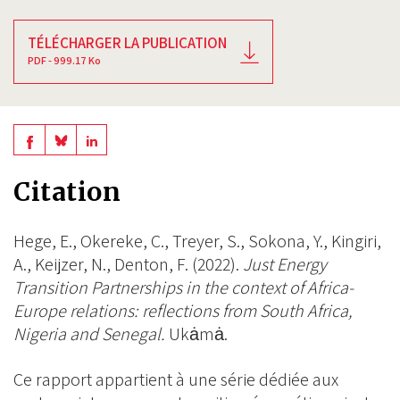
TÉLÉCHARGER LA PUBLICATION
PDF - 999.17 Ko
Share
Share
Share
on
on
on
Citation
BlueSky
Linkedin
Facebook
Hege, E., Okereke, C., Treyer, S., Sokona, Y., Kingiri,
A., Keijzer, N., Denton, F. (2022).
Just Energy
Transition Partnerships in the context of Africa-
Europe relations: reflections from South Africa,
Nigeria and Senegal.
Ukȧmȧ.
Ce rapport appartient à une série dédiée aux