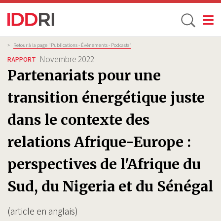
Toggle
Aller
Fil
>
Retour à la page "Publications - Évènements - Podcasts”
d'Ariane
au
Novembre 2022
RAPPORT
contenu
Partenariats pour une
principal
transition énergétique juste
dans le contexte des
relations Afrique-Europe :
perspectives de l'Afrique du
Sud, du Nigeria et du Sénégal
(article en anglais)