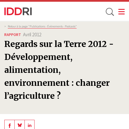
Toggle
Aller
Fil
>
Retour à la page "Publications - Évènements - Podcasts”
d'Ariane
au
Avril 2012
RAPPORT
contenu
Regards sur la Terre 2012 -
principal
Développement,
alimentation,
environnement : changer
l’agriculture ?
Share
Share
Share