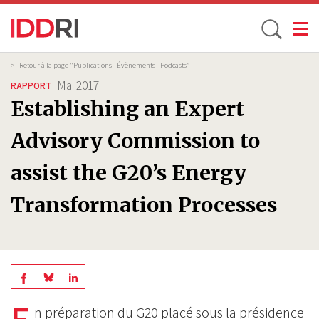
Toggle
Aller
Fil
>
Retour à la page "Publications - Évènements - Podcasts”
d'Ariane
au
Mai 2017
RAPPORT
contenu
Establishing an Expert
principal
Advisory Commission to
assist the G20’s Energy
Transformation Processes
Share
Share
Share
on
on
on
n préparation du G20 placé sous la présidence