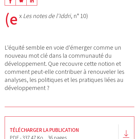
Share
Share
Share
on
on
(e
on
x
Les notes de l'Iddri
, n° 10)
BlueSky
Linkedin
Facebook
L'équité semble en voie d'émerger comme un
nouveau mot clé dans la communauté du
développement. Que recouvre cette notion et
comment peut-elle contribuer à renouveler les
analyses, les politiques et les pratiques liées au
développement ?
TÉLÉCHARGER LA PUBLICATION
PDF - 337.47 Ko
36 pages