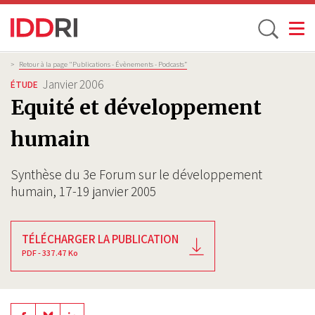
Toggle
Aller
Fil
>
Retour à la page "Publications - Évènements - Podcasts”
d'Ariane
au
Janvier 2006
ÉTUDE
contenu
Equité et développement
principal
humain
Synthèse du 3e Forum sur le développement
humain, 17-19 janvier 2005
TÉLÉCHARGER LA PUBLICATION
PDF - 337.47 Ko