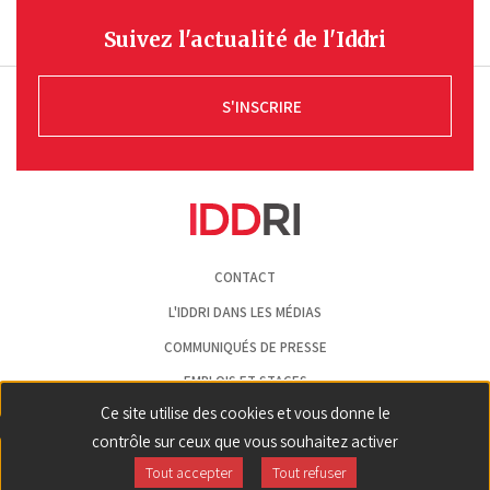
Suivez l'actualité de l'Iddri
S'INSCRIRE
Pied
CONTACT
de
page
L'IDDRI DANS LES MÉDIAS
COMMUNIQUÉS DE PRESSE
EMPLOIS ET STAGES
Ce site utilise des cookies et vous donne le
MENTIONS LÉGALES
contrôle sur ceux que vous souhaitez activer
GESTION DES COOKIES
Tout accepter
Tout refuser