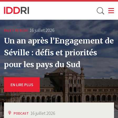
Toggle
Aller
au
16 juillet 2026
BILLET DE BLOG
contenu
Un an après l’Engagement de
principal
Séville : défis et priorités
pour les pays du Sud
EN LIRE PLUS
16 juillet 2026
PODCAST