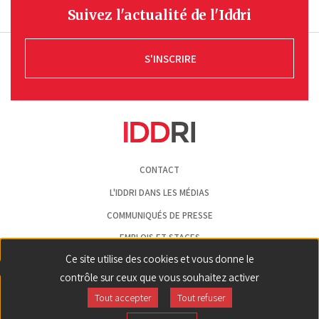
Suivez l'actualité de l'Iddri
S'INSCRIRE
Pied
CONTACT
de
page
L'IDDRI DANS LES MÉDIAS
COMMUNIQUÉS DE PRESSE
EMPLOIS ET STAGES
Ce site utilise des cookies et vous donne le
MENTIONS LÉGALES
contrôle sur ceux que vous souhaitez activer
GESTION DES COOKIES
Tout accepter
Tout refuser
Back
ln|LinkedIn
yt|Youtube
bs|Bluesky