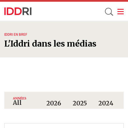
Toggle
Aller
au
IDDRI EN BREF
contenu
L'Iddri dans les médias
principal
ANNÉES
All
2026
2025
2024