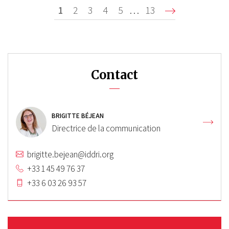
Pagination
Page
1
Page
2
Page
3
Page
4
Page
5
…
Dernière
13
Suivan
courante
page
Contact
BRIGITTE BÉJEAN
Directrice de la communication
brigitte.bejean@iddri.org
+33 1 45 49 76 37
+33 6 03 26 93 57