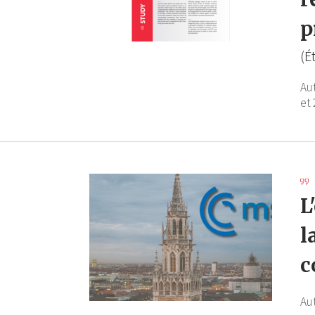
p
(É
Au
et 
L
l
c
Au