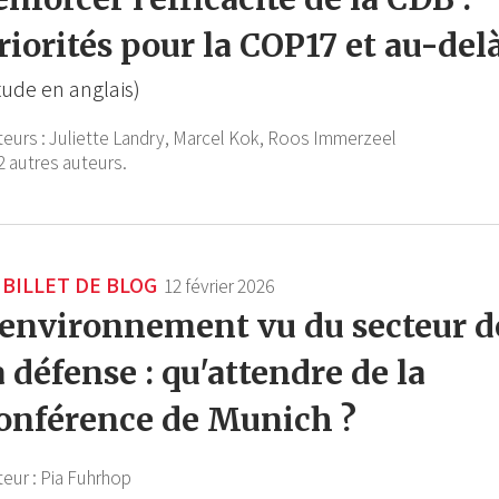
riorités pour la COP17 et au-del
tude en anglais)
teurs :
Juliette Landry,
Marcel Kok,
Roos Immerzeel
2 autres auteurs.
BILLET DE BLOG
12 février 2026
'environnement vu du secteur d
a défense : qu'attendre de la
onférence de Munich ?
teur :
Pia Fuhrhop