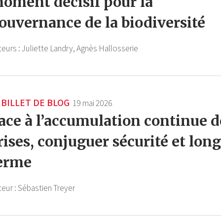
oment décisif pour la
ouvernance de la biodiversité
teurs :
Juliette Landry,
Agnès Hallosserie
BILLET DE BLOG
19 mai 2026
ace à l’accumulation continue d
rises, conjuguer sécurité et long
erme
teur :
Sébastien Treyer