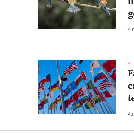
m
g
Au
F
c
t
Au