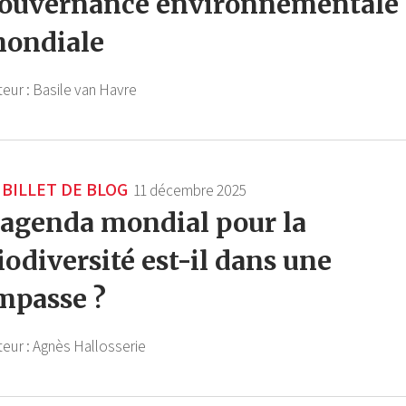
ouvernance environnementale
ondiale
teur :
Basile van Havre
BILLET DE BLOG
11 décembre 2025
’agenda mondial pour la
iodiversité est-il dans une
mpasse ?
teur :
Agnès Hallosserie