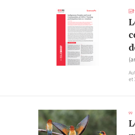
L
c
d
(a
Au
et 
L