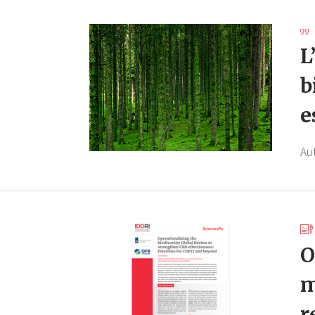
L
b
e
Au
O
m
r