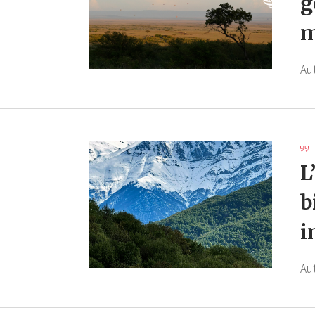
g
m
Au
L
b
i
Au