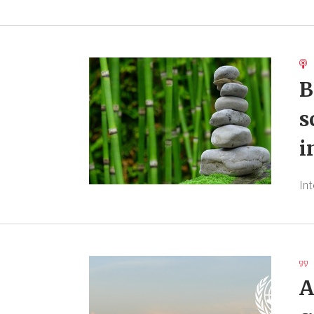
B
s
i
In
A