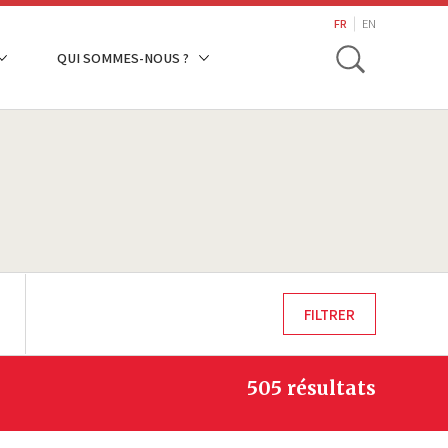
search
FR
EN
Toggle
QUI SOMMES-NOUS ?
505 résultats