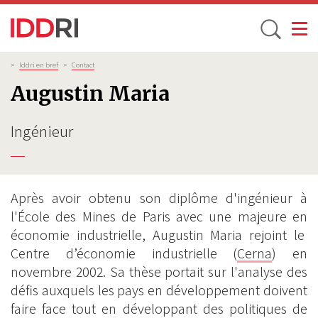
Toggle
Aller
Fil
>
Iddri en bref
>
Contact
d'Ariane
au
Augustin Maria
contenu
principal
Ingénieur
Après avoir obtenu son diplôme d'ingénieur à
l'École des Mines de Paris avec une majeure en
économie industrielle, Augustin Maria rejoint le
Centre d’économie industrielle (
Cerna
) en
novembre 2002. Sa thèse portait sur l'analyse des
défis auxquels les pays en développement doivent
faire face tout en développant des politiques de