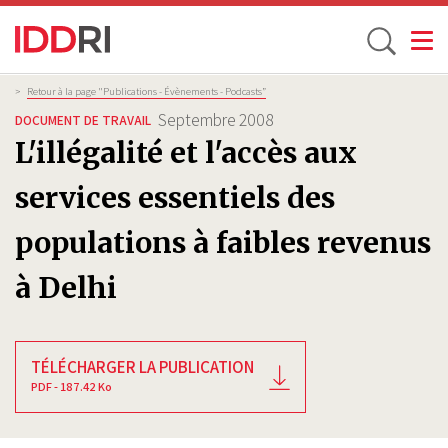
Toggle
Aller
Fil
>
Retour à la page "Publications - Évènements - Podcasts”
d'Ariane
au
Septembre 2008
DOCUMENT DE TRAVAIL
contenu
L'illégalité et l'accès aux
principal
services essentiels des
populations à faibles revenus
à Delhi
TÉLÉCHARGER LA PUBLICATION
PDF - 187.42 Ko