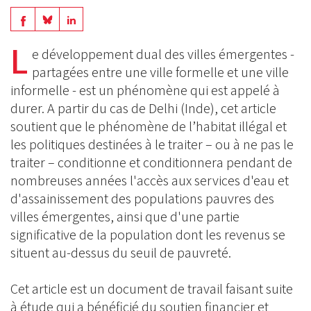
Share
Share
Share
on
on
L
on
e développement dual des villes émergentes -
BlueSky
Linkedin
partagées entre une ville formelle et une ville
Facebook
informelle - est un phénomène qui est appelé à
durer. A partir du cas de Delhi (Inde), cet article
soutient que le phénomène de l’habitat illégal et
les politiques destinées à le traiter – ou à ne pas le
traiter – conditionne et conditionnera pendant de
nombreuses années l'accès aux services d'eau et
d'assainissement des populations pauvres des
villes émergentes, ainsi que d'une partie
significative de la population dont les revenus se
situent au-dessus du seuil de pauvreté.
Cet article est un document de travail faisant suite
à étude qui a bénéficié du soutien financier et