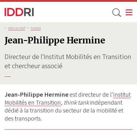
Toggle
Aller
Fil
>
Iddri en bref
>
Contact
d'Ariane
au
Jean-Philippe Hermine
contenu
principal
Directeur de l'Institut Mobilités en Transition
et chercheur associé
Jean-Philippe Hermine
est directeur de l'
Institut
Mobilités en Transition
,
think tank
indépendant
dédié à la transition du secteur de la mobilité et
des transports.