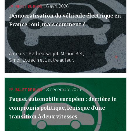
16 avril 2026
BILLET DE BLOG
Démocratisation du véhicule électrique en
France : oui, mais comment ?
Auteurs :
Mathieu Saujot,
Marion Bet,
Simon Louedin
et 1 autre auteur.
18 décembre 2025
BILLET DE BLOG
Paquet automobile européen : derrière le
compromis politique, le risque d'une
transition à deux vitesses