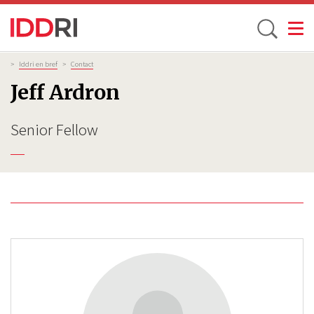
Toggle
Aller
Fil
>
Iddri en bref
>
Contact
d'Ariane
au
Jeff Ardron
contenu
principal
Senior Fellow