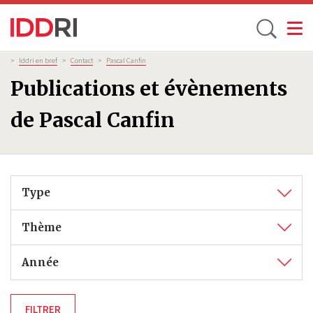
Toggle
Aller
Fil
>
Iddri en bref
>
Contact
>
Pascal Canfin
d'Ariane
au
Publications et évènements
contenu
principal
de Pascal Canfin
Type
Thème
Année