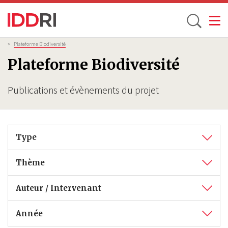
Toggle
Aller
Fil
>
Plateforme Biodiversité
d'Ariane
au
Plateforme Biodiversité
contenu
principal
Publications et évènements du projet
Type
Thème
Auteur / Intervenant
Année