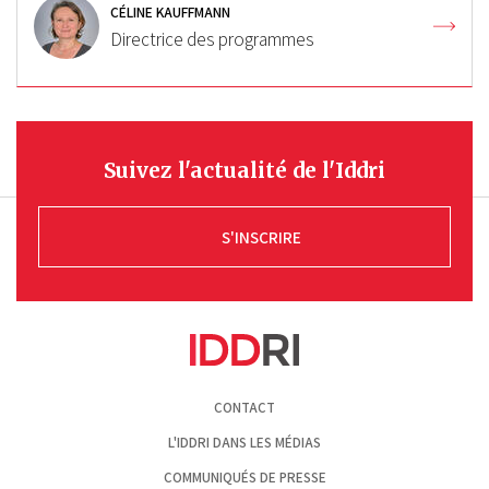
CÉLINE KAUFFMANN
Directrice des programmes
Suivez l'actualité de l'Iddri
S'INSCRIRE
Pied
CONTACT
de
page
L'IDDRI DANS LES MÉDIAS
COMMUNIQUÉS DE PRESSE