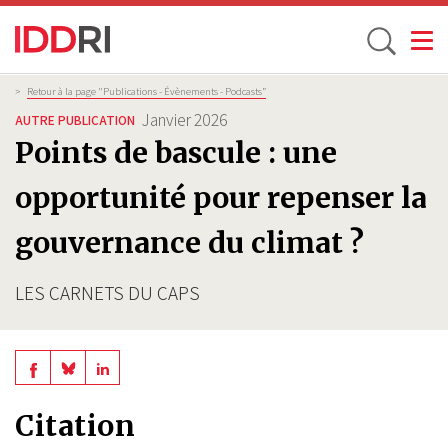
Toggle
Aller
Fil
>
Retour à la page "Publications - Évènements - Podcasts”
d'Ariane
au
Janvier 2026
AUTRE PUBLICATION
contenu
Points de bascule : une
principal
opportunité pour repenser la
gouvernance du climat ?
LES CARNETS DU CAPS
Share
Share
Share
on
on
on
Citation
BlueSky
Linkedin