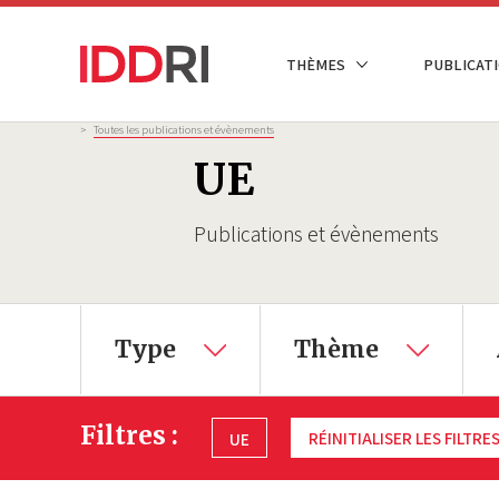
Aller
au
NAVIGATION
THÈMES
PUBLICATI
contenu
PRINCIPALE
principal
Fil
>
Toutes les publications et évènements
d'Ariane
UE
Publications et évènements
Type
Thème
Filtres :
RÉINITIALISER LES FILTRE
UE