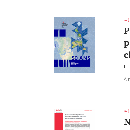
P
p
c
LE
Au
N