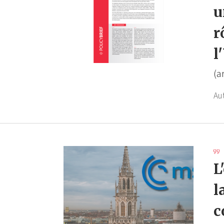
u
r
l
(a
Au
L
l
c