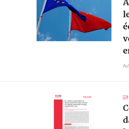
A
l
é
v
e
Au
C
d