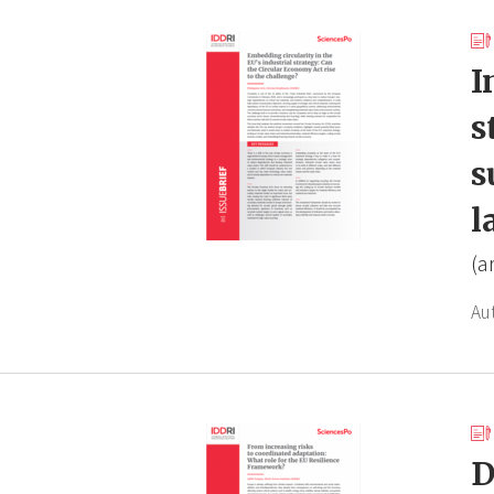
I
s
s
l
(a
Au
D