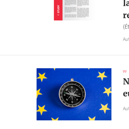
l
r
(É
Au
N
e
Au