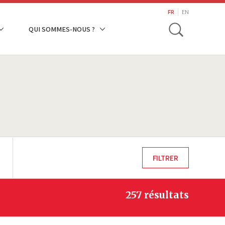
search
FR
EN
Toggle
QUI SOMMES-NOUS ?
257 résultats