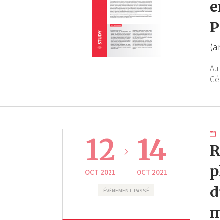
e
P
(a
Au
Cé
12
14
R
p
OCT 2021
OCT 2021
d
ÉVÈNEMENT PASSÉ
m