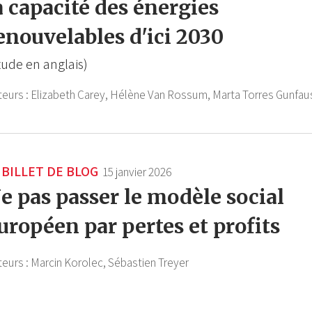
a capacité des énergies
enouvelables d'ici 2030
tude en anglais)
teurs :
Elizabeth Carey,
Hélène Van Rossum,
Marta Torres Gunfau
BILLET DE BLOG
15 janvier 2026
e pas passer le modèle social
uropéen par pertes et profits
teurs :
Marcin Korolec,
Sébastien Treyer