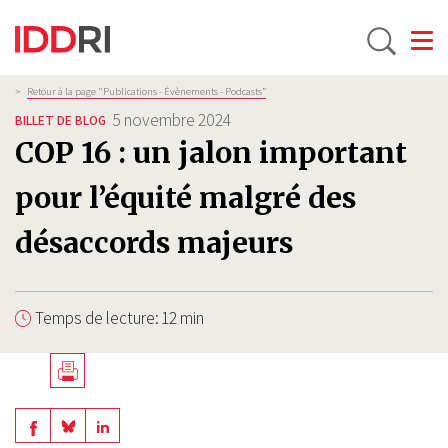
Toggle
Aller
Fil
>
Retour à la page "Publications - Évènements - Podcasts”
d'Ariane
au
5 novembre 2024
BILLET DE BLOG
contenu
COP 16 : un jalon important
principal
pour l’équité malgré des
désaccords majeurs
Temps de lecture: 12 min
Télécharger
en
Share
Share
Share