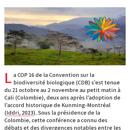
PDF
on
on
on
BlueSky
Linkedin
Facebook
L
a COP 16 de la Convention sur la
biodiversité biologique (CDB) s’est tenue
du 21 octobre au 2 novembre au petit matin à
Cali (Colombie), deux ans après l’adoption de
l’accord historique de Kunming-Montréal
(
Iddri, 2023
). Sous la présidence de la
Colombie, cette conférence a connu des
débats et des divergences notables entre les