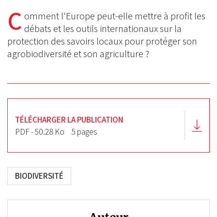
on
on
C
on
omment l'Europe peut-elle mettre à profit les
BlueSky
Linkedin
débats et les outils internationaux sur la
Facebook
protection des savoirs locaux pour protéger son
agrobiodiversité et son agriculture ?
TÉLÉCHARGER LA PUBLICATION
PDF - 50.28 Ko
5 pages
BIODIVERSITÉ