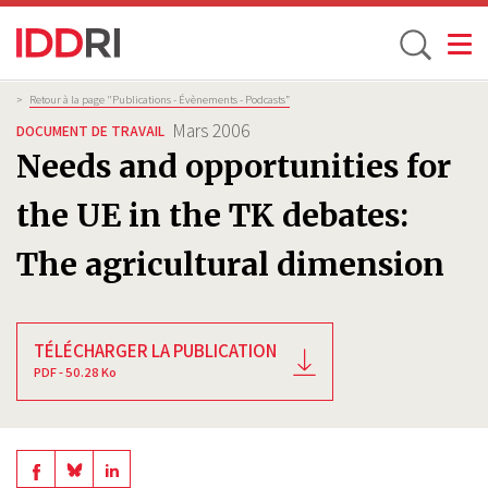
Toggle
Aller
Fil
>
Retour à la page "Publications - Évènements - Podcasts”
d'Ariane
au
Mars 2006
DOCUMENT DE TRAVAIL
contenu
Needs and opportunities for
principal
the UE in the TK debates:
The agricultural dimension
TÉLÉCHARGER LA PUBLICATION
PDF - 50.28 Ko
Share
Share
Share