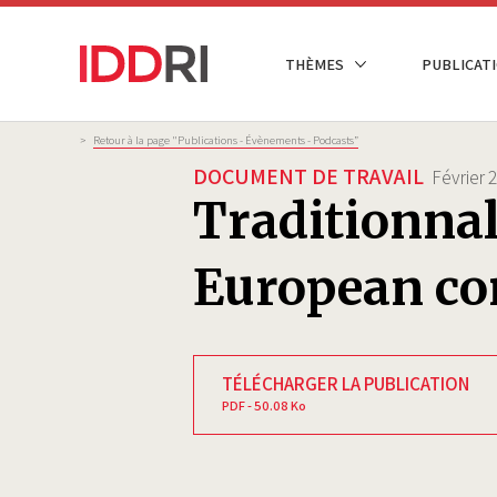
Aller
au
NAVIGATION
THÈMES
PUBLICATI
contenu
PRINCIPALE
principal
Fil
>
Retour à la page "Publications - Évènements - Podcasts”
d'Ariane
DOCUMENT DE TRAVAIL
Février 
Traditionnal
European co
TÉLÉCHARGER LA PUBLICATION
PDF - 50.08 Ko