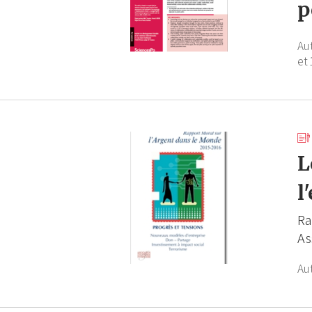
p
Au
et 
L
l
Ra
As
Au