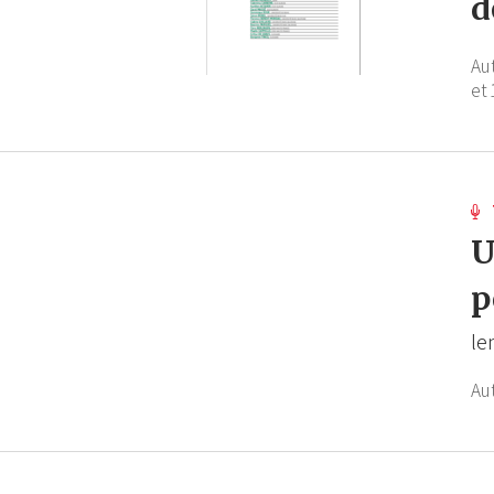
d
Au
et 
U
p
le
Au