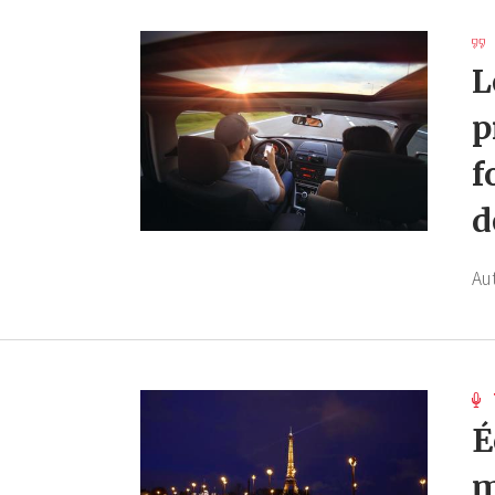
L
p
f
d
Au
É
m