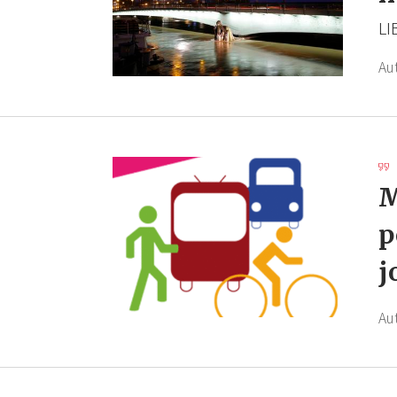
LI
Au
M
p
j
Au