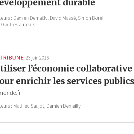
éveloppement durable
teurs :
Damien Demailly,
David Massé,
Simon Borel
10 autres auteurs.
TRIBUNE
23 juin 2016
tiliser l’économie collaborative
our enrichir les services public
monde.fr
teurs :
Mathieu Saujot,
Damien Demailly