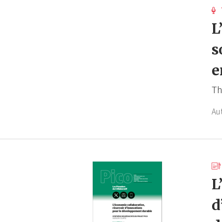
L
s
e
Th
Au
L
d