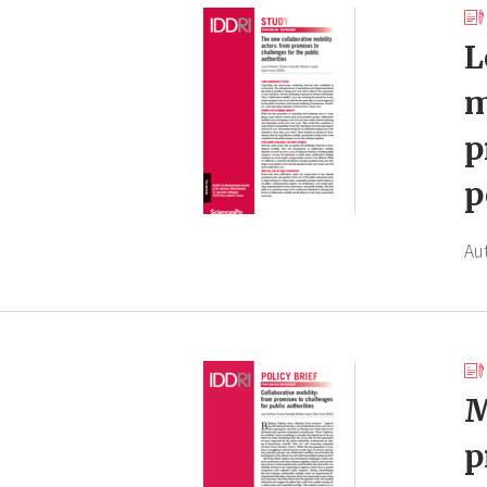
L
m
p
p
Au
M
p