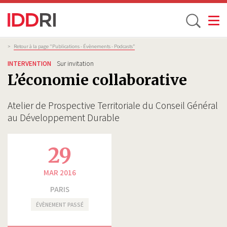
Toggle
Aller
Fil
>
Retour à la page "Publications - Évènements - Podcasts”
d'Ariane
au
INTERVENTION
Sur invitation
contenu
L’économie collaborative
principal
Atelier de Prospective Territoriale du Conseil Général
au Développement Durable
29
MAR 2016
PARIS
ÉVÈNEMENT PASSÉ