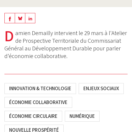
Share
Share
Share
on
on
D
on
amien Demailly intervient le 29 mars à l
'Atelier
BlueSky
Linkedin
de Prospective Territoriale du Commissariat
Facebook
Général au Développement Durable pour parler
d'économie collaborative.
INNOVATION & TECHNOLOGIE
ENJEUX SOCIAUX
ÉCONOMIE COLLABORATIVE
ÉCONOMIE CIRCULAIRE
NUMÉRIQUE
NOUVELLE PROSPÉRITÉ