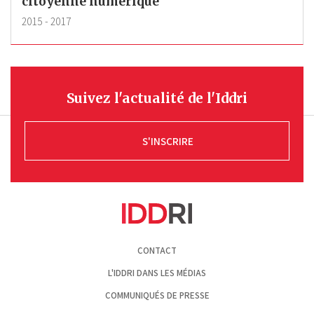
citoyenne numérique
2015
-
2017
Suivez l'actualité de l'Iddri
S'INSCRIRE
Pied
CONTACT
de
page
L'IDDRI DANS LES MÉDIAS
COMMUNIQUÉS DE PRESSE