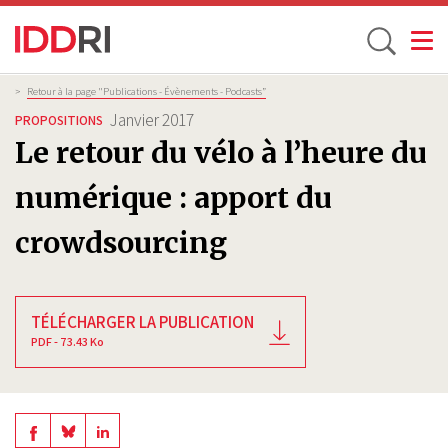
Toggle
Aller
Fil
>
Retour à la page "Publications - Évènements - Podcasts”
d'Ariane
au
Janvier 2017
PROPOSITIONS
contenu
Le retour du vélo à l’heure du
principal
numérique : apport du
crowdsourcing
TÉLÉCHARGER LA PUBLICATION
PDF - 73.43 Ko
Share
Share
Share