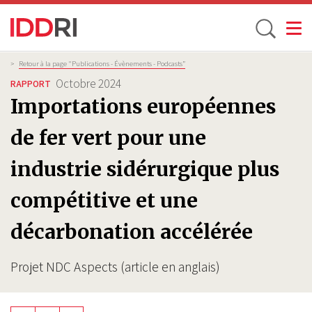
Toggle
Aller
Fil
>
Retour à la page "Publications - Évènements - Podcasts”
d'Ariane
au
Octobre 2024
RAPPORT
contenu
Importations européennes
principal
de fer vert pour une
industrie sidérurgique plus
compétitive et une
décarbonation accélérée
Projet NDC Aspects (article en anglais)