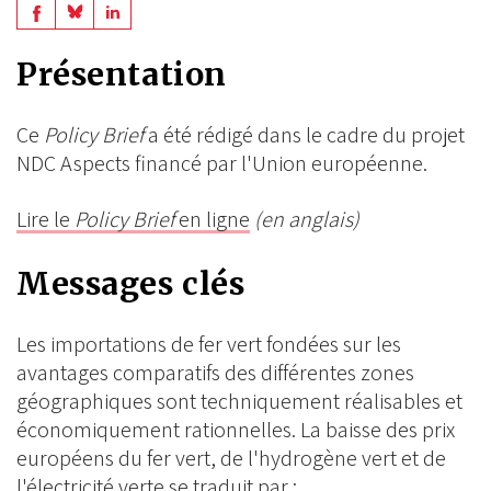
Share
Share
Share
on
on
on
Présentation
BlueSky
Linkedin
Facebook
Ce
Policy Brief
a été rédigé dans le cadre du projet
NDC Aspects financé par l'Union européenne.
Lire le
Policy Brief
en ligne
(en anglais)
Messages clés
Les importations de fer vert fondées sur les
avantages comparatifs des différentes zones
géographiques sont techniquement réalisables et
économiquement rationnelles. La baisse des prix
européens du fer vert, de l'hydrogène vert et de
l'électricité verte se traduit par :