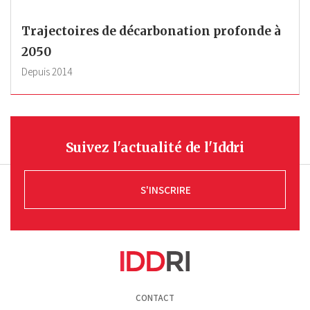
Trajectoires de décarbonation profonde à
2050
Depuis
2014
Suivez l'actualité de l'Iddri
S'INSCRIRE
Pied
CONTACT
de