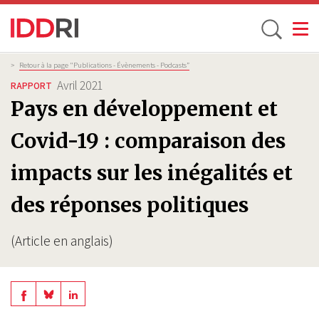
Toggle
Aller
Fil
>
Retour à la page "Publications - Évènements - Podcasts”
d'Ariane
au
Avril 2021
RAPPORT
contenu
Pays en développement et
principal
Covid-19 : comparaison des
impacts sur les inégalités et
des réponses politiques
(Article en anglais)
Share
Share
Share
on
on