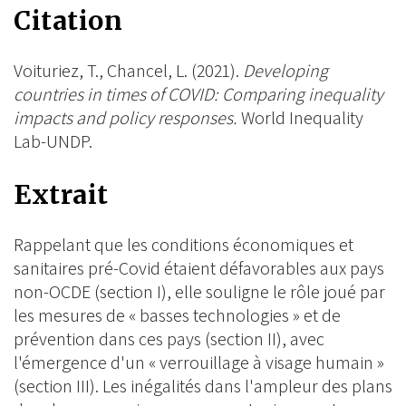
on
Citation
BlueSky
Linkedin
Facebook
Voituriez, T., Chancel, L. (2021).
Developing
countries in times of COVID: Comparing inequality
impacts and policy responses.
World Inequality
Lab-UNDP.
Extrait
Rappelant que les conditions économiques et
sanitaires pré-Covid étaient défavorables aux pays
non-OCDE (section I), elle souligne le rôle joué par
les mesures de « basses technologies » et de
prévention dans ces pays (section II), avec
l'émergence d'un « verrouillage à visage humain »
(section III). Les inégalités dans l'ampleur des plans