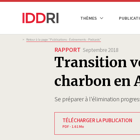
Aller
au
NAVIGATION
THÈMES
PUBLICATI
contenu
PRINCIPALE
principal
Fil
>
Retour à la page "Publications - Évènements - Podcasts”
d'Ariane
RAPPORT
Septembre 2018
Transition v
charbon en A
Se préparer à l'élimination progre
TÉLÉCHARGER LA PUBLICATION
PDF - 1.61 Mo