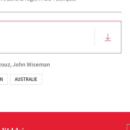
zouz,
John Wiseman
ON
AUSTRALIE