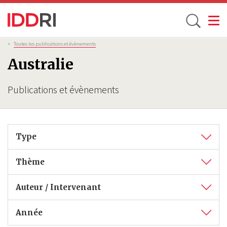
Toggle
Aller
Fil
>
Toutes les publications et évènements
d'Ariane
au
Australie
contenu
principal
Publications et évènements
Type
Thème
Auteur / Intervenant
Année