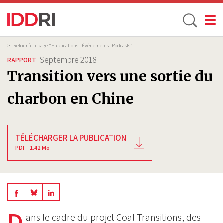
Toggle
Aller
Fil
>
Retour à la page "Publications - Évènements - Podcasts”
d'Ariane
au
Septembre 2018
RAPPORT
contenu
Transition vers une sortie du
principal
charbon en Chine
TÉLÉCHARGER LA PUBLICATION
PDF - 1.42 Mo
Share
Share
Share
on
on
D
on
ans le cadre du projet Coal Transitions, des