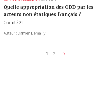
Quelle appropriation des ODD par les
acteurs non étatiques français ?
Comité 21
Auteur :
Damien Demailly
Pagination
Page
1
Page
2
Suivant ›
P
courante