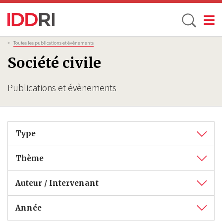
Toggle
Aller
Fil
>
Toutes les publications et évènements
d'Ariane
au
Société civile
contenu
principal
Publications et évènements
Type
Thème
Auteur / Intervenant
Année