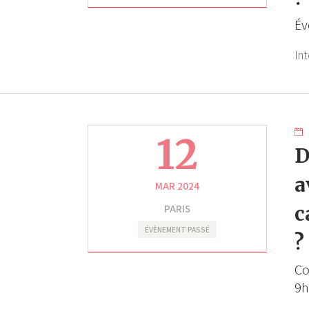
Év
Int
12
D
a
MAR 2024
PARIS
c
ÉVÈNEMENT PASSÉ
?
Co
9h