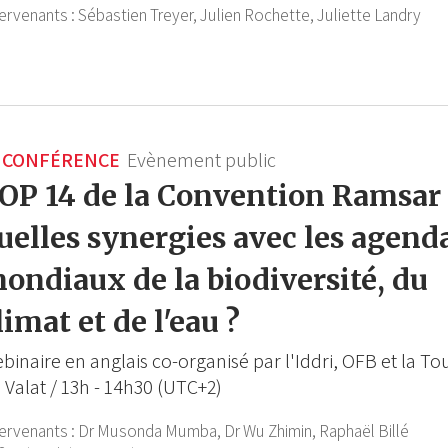
tervenants :
Sébastien Treyer,
Julien Rochette,
Juliette Landry
CONFÉRENCE
Evènement public
OP 14 de la Convention Ramsar 
uelles synergies avec les agend
ondiaux de la biodiversité, du
limat et de l'eau ?
binaire en anglais co-organisé par l'Iddri, OFB et la To
 Valat / 13h - 14h30 (UTC+2)
tervenants :
Dr Musonda Mumba,
Dr Wu Zhimin,
Raphaël Billé