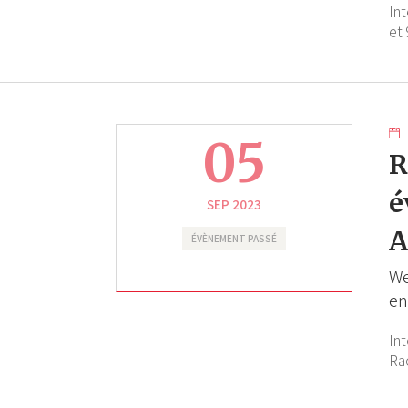
In
et 
05
R
é
SEP 2023
A
ÉVÈNEMENT PASSÉ
We
en
In
Ra