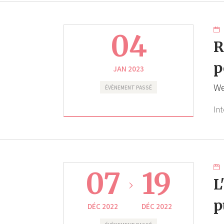
04
R
p
JAN 2023
We
ÉVÈNEMENT PASSÉ
In
07
19
L
p
DÉC 2022
DÉC 2022