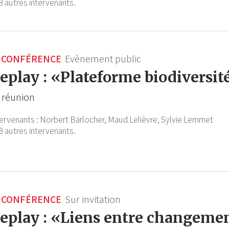
8 autres intervenants.
CONFÉRENCE
Evènement public
eplay : «Plateforme biodiversit
 réunion
tervenants :
Norbert Bärlocher,
Maud Lelièvre,
Sylvie Lemmet
8 autres intervenants.
CONFÉRENCE
Sur invitation
eplay : «Liens entre changeme