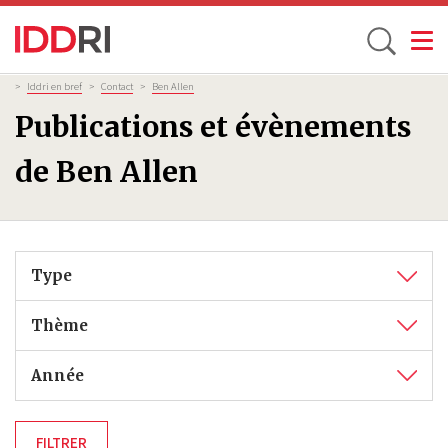
Toggle
Aller
Fil
>
Iddri en bref
>
Contact
>
Ben Allen
d'Ariane
au
Publications et évènements
contenu
principal
de Ben Allen
Type
Thème
Année