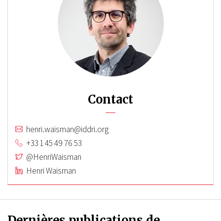
Contact
henri.waisman@iddri.org
+33 1 45 49 76 53
@HenriWaisman
Henri Waisman
Dernières publications de