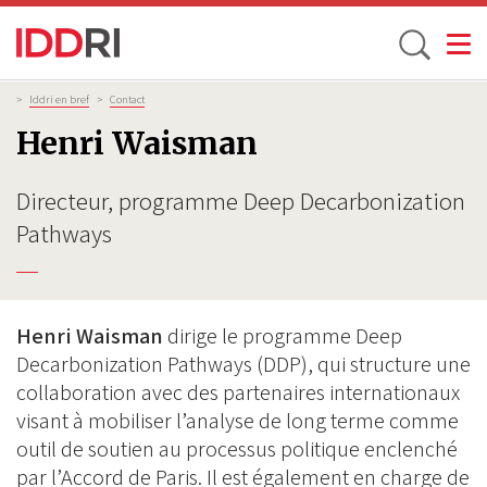
Toggle
Aller
Fil
>
Iddri en bref
>
Contact
d'Ariane
au
Henri Waisman
contenu
principal
Directeur, programme Deep Decarbonization
Pathways
Henri Waisman
dirige le programme Deep
Decarbonization Pathways (DDP), qui structure une
collaboration avec des partenaires internationaux
visant à mobiliser l’analyse de long terme comme
outil de soutien au processus politique enclenché
par l’Accord de Paris. Il est également en charge de