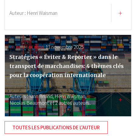
Auteur :
Henri Waisman
13 novembre 2025
BILLET DE BLOG
Stratégies « Éviter & Reporter » dans le
transport de marchandises: 4 thèmes clés
pour la coopération internationale
Auteurs :
Yann Briand,
Henri Waisman,
Nicolas Beaumont
et 2 autres auteurs.
TOUTES LES PUBLICATIONS DE L'AUTEUR