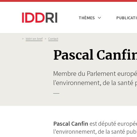
Aller
au
NAVIGATION
THÈMES
PUBLICATI
contenu
PRINCIPALE
principal
Fil
>
Iddri en bref
>
Contact
d'Ariane
Pascal Canfi
Membre du Parlement europée
l'environnement, de la santé 
Pascal Canfin
est député europée
l'environnement, de la santé publ