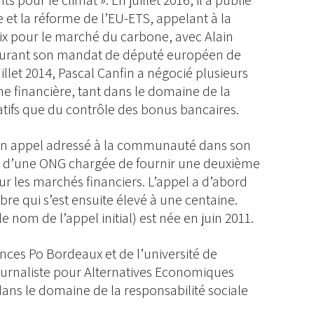
s pour le climat ». En juillet 2016, il a publié
 et la réforme de l’EU-ETS, appelant à la
rix pour le marché du carbone, avec Alain
 Durant son mandat de député européen de
uillet 2014, Pascal Canfin a négocié plusieurs
forme financière, tant dans le domaine de la
tifs que du contrôle des bonus bancaires.
e d’un appel adressé à la communauté dans son
 d’une ONG chargée de fournir une deuxième
ur les marchés financiers. L’appel a d’abord
re qui s’est ensuite élevé à une centaine.
nom de l’appel initial) est née en juin 2011.
nces Po Bordeaux et de l’université de
journaliste pour Alternatives Economiques
é dans le domaine de la responsabilité sociale