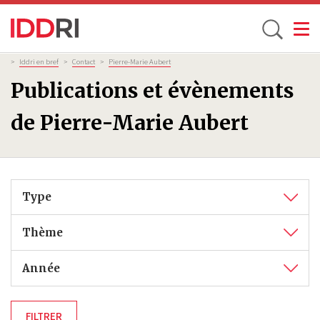
Toggle
Aller
Fil
>
Iddri en bref
>
Contact
>
Pierre-Marie Aubert
d'Ariane
au
Publications et évènements
contenu
principal
de Pierre-Marie Aubert
Type
Thème
Année