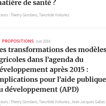
atière de santé ?
teurs :
Thierry Giordano,
Tancrède Voituriez
PROPOSITIONS
Juin 2014
es transformations des modèle
gricoles dans l’agenda du
éveloppement après 2015 :
mplications pour l’aide publique
u développement (APD)
teurs :
Thierry Giordano,
Tancrède Voituriez,
Jean-Jacques Gabas