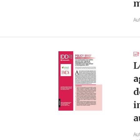
m
Au
L
a
d
i
a
Au