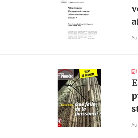
v
a
Au
E
p
s
Au