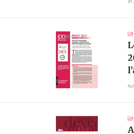
et 
L
2
l
Au
A