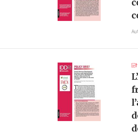
c
c
Au
L
f
l
d
d