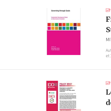
F
S
MI
Au
et 
L
d