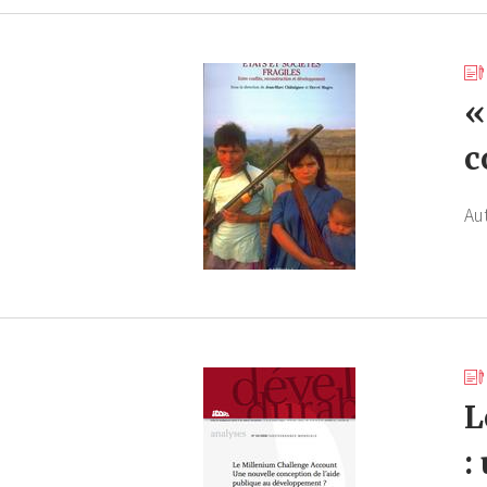
«
c
Au
L
: