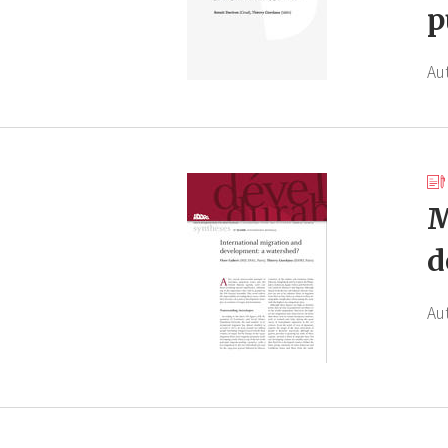
p
Au
M
d
Au