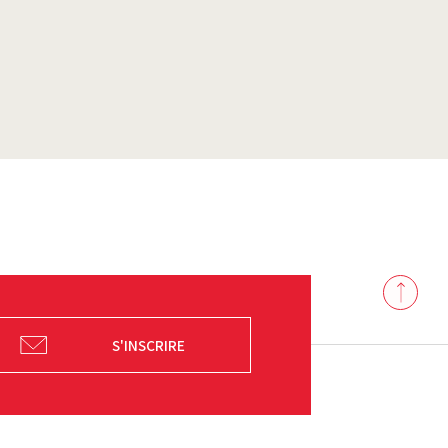
Back
to
top
S'INSCRIRE