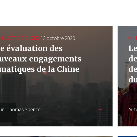
ILLET DE BLOG
13 octobre 2020
e évaluation des
Le
uveaux engagements
de
imatiques de la Chine
de
du
ur :
Thomas Spencer
Aut