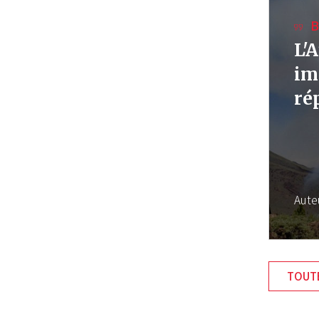
B
L'
im
ré
Aute
TOUTE