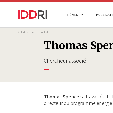
Aller
au
NAVIGATION
THÈMES
PUBLICATI
contenu
PRINCIPALE
principal
Fil
>
Iddri en bref
>
Contact
d'Ariane
Thomas Spen
Chercheur associé
Thomas Spencer
a travaillé à l
directeur du programme énergie 