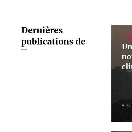
Dernières
B
publications de
Un
no
cl
Aute