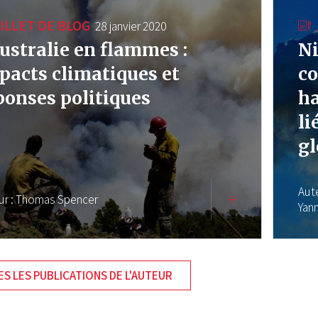
ILLET DE BLOG
28 janvier 2020
Australie en flammes :
Ni
pacts climatiques et
co
ponses politiques
ha
li
gl
Aut
ur :
Thomas Spencer
Yan
S LES PUBLICATIONS DE L'AUTEUR