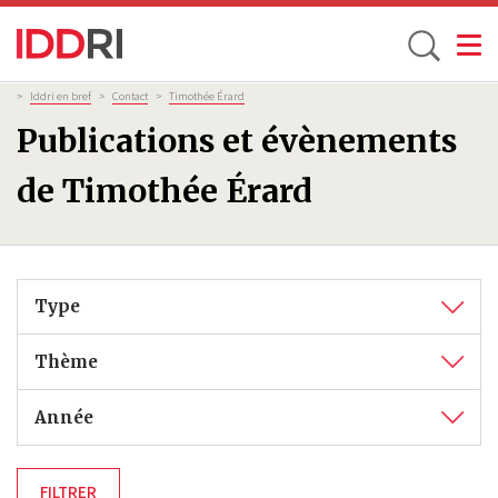
Toggle
Aller
Fil
>
Iddri en bref
>
Contact
>
Timothée Érard
d'Ariane
au
Publications et évènements
contenu
principal
de Timothée Érard
Type
Thème
Année