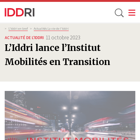
Toggle
Aller
Fil
>
L'Iddri en bref
>
Actualités La vie de l'Iddri
d'Ariane
au
11 octobre 2023
ACTUALITÉ DE L'IDDRI
contenu
L’Iddri lance l’Institut
principal
Mobilités en Transition