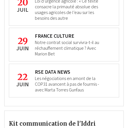
20
Loi d’urgence agricole : « Ce texte
consacre la primauté absolue des
JUIL
usages agricoles de l’eau sur les
besoins des autre
FRANCE CULTURE
29
Notre contrat social survivra-t-il au
JUIN
réchauffement climatique ? Avec
Marion Bet
RSE DATA NEWS
22
Les négociations en amont de la
JUIN
COP31 avancent à pas de fourmis -
avec Marta Torres Gunfaus
Kit communication de l'Iddri