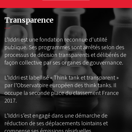
Transparence
L'Iddri est une fondation reconnue d'utilité
publique. Ses programmes sont arrêtés selon des
processus de décision transparents et délibérés de
façon collective par ses organes de gouvernance.
L’Iddri est labellisé « Think tank et transparent »
par l’Observatoire européen des think tanks. Il
occupe la seconde place du classement France
2017.
L’Iddri s’est engagé dans une démarche de
réduction de ses déplacements lointains et
compense ses émissions résiduelles.