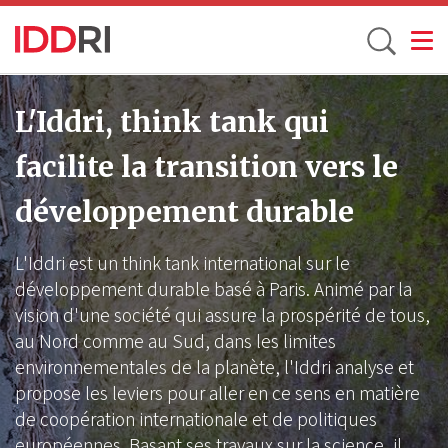
Toggle
Aller
au
L'Iddri, think tank qui
contenu
facilite la transition vers le
principal
développement durable
L'Iddri est un think tank international sur le
développement durable basé à Paris. Animé par la
vision d'une société qui assure la prospérité de tous,
au Nord comme au Sud, dans les limites
environnementales de la planète, l'Iddri analyse et
propose les leviers pour aller en ce sens en matière
de coopération internationale et de politiques
européennes. Basant ses travaux sur la science, il