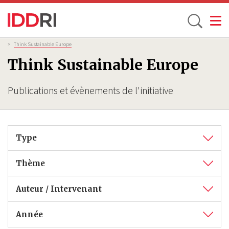
Toggle
Aller
Fil
>
Think Sustainable Europe
d'Ariane
au
Think Sustainable Europe
contenu
principal
Publications et évènements de l'initiative
Type
Thème
Auteur / Intervenant
Année