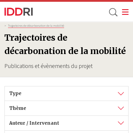
Toggle
Aller
Fil
>
Trajectoires de décarbonation de la mobilité
d'Ariane
au
Trajectoires de
contenu
principal
décarbonation de la mobilité
Publications et évènements du projet
Type
Thème
Auteur / Intervenant