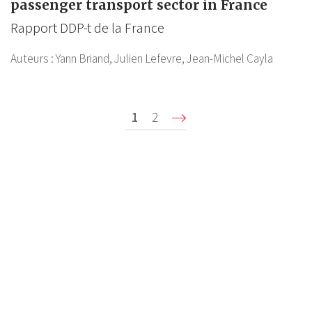
passenger transport sector in France
Rapport DDP-t de la France
Auteurs :
Yann Briand,
Julien Lefevre,
Jean-Michel Cayla
Pagination
Page
1
Page
2
Suivant ›
P
courante