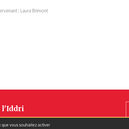
ervenant :
Laura Brimont
 l'Iddri
ux que vous souhaitez activer