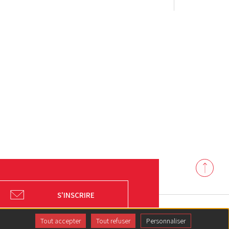
Back
to
top
S'INSCRIRE
Tout accepter
Tout refuser
Personnaliser