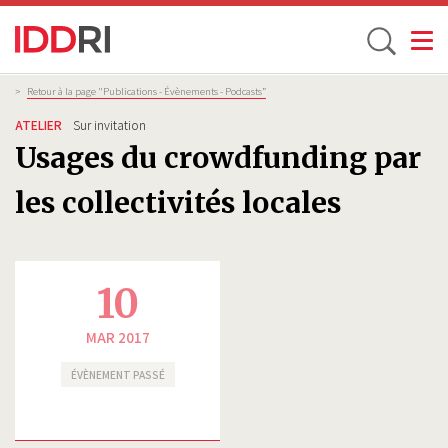
Toggle
Aller
Fil
>
Retour à la page "Publications - Évènements - Podcasts”
d'Ariane
au
ATELIER
Sur invitation
contenu
Usages du crowdfunding par
principal
les collectivités locales
10
MAR 2017
ÉVÈNEMENT PASSÉ