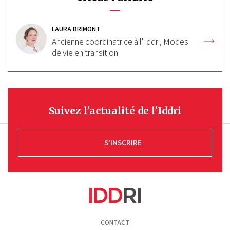
LAURA BRIMONT
Ancienne coordinatrice à l'Iddri, Modes
de vie en transition
Suivez l'actualité de l'Iddri
S'INSCRIRE
Pied
CONTACT
de