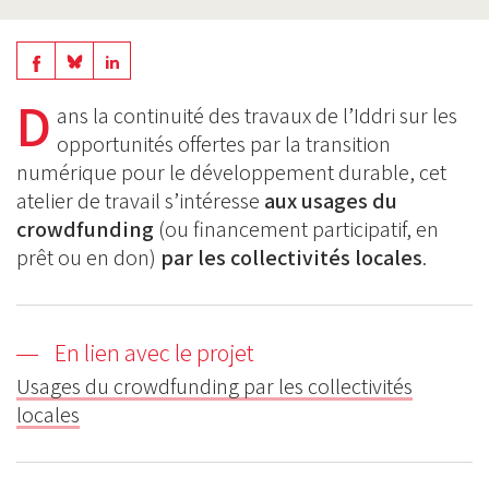
Share
Share
Share
on
on
D
on
ans la continuité des travaux de l’Iddri sur les
BlueSky
Linkedin
opportunités offertes par la transition
Facebook
numérique pour le développement durable, cet
atelier de travail s’intéresse
aux usages du
crowdfunding
(ou financement participatif, en
prêt ou en don)
par les collectivités locales
.
En lien avec le projet
Usages du crowdfunding par les collectivités
locales