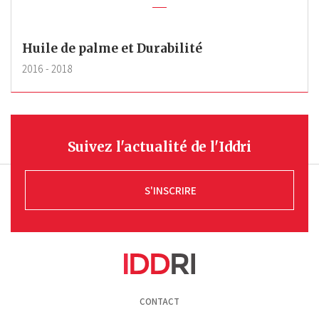
Huile de palme et Durabilité
2016
-
2018
Suivez l'actualité de l'Iddri
S'INSCRIRE
Pied
CONTACT
de