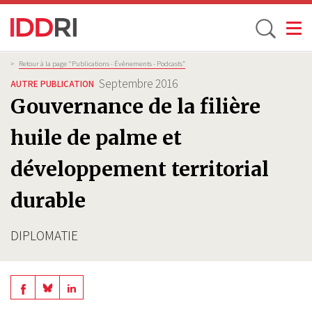
Toggle
Aller
Fil
>
Retour à la page "Publications - Évènements - Podcasts”
d'Ariane
au
Septembre 2016
AUTRE PUBLICATION
contenu
Gouvernance de la filière
principal
huile de palme et
développement territorial
durable
DIPLOMATIE
Share
Share
Share
on
on