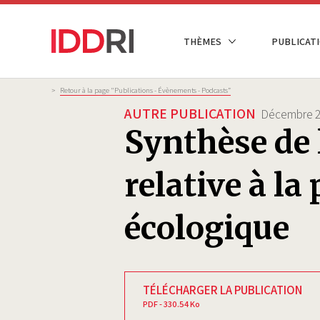
Aller
au
NAVIGATION
THÈMES
PUBLICATI
contenu
PRINCIPALE
principal
Fil
>
Retour à la page "Publications - Évènements - Podcasts”
d'Ariane
AUTRE PUBLICATION
Décembre 
Synthèse de l
relative à la
écologique
TÉLÉCHARGER LA PUBLICATION
PDF - 330.54 Ko