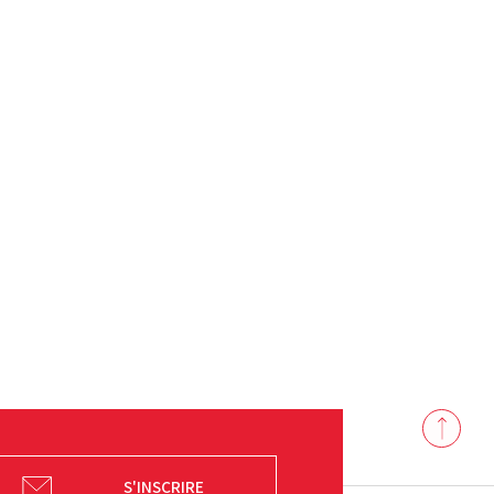
Back
to
top
S'INSCRIRE