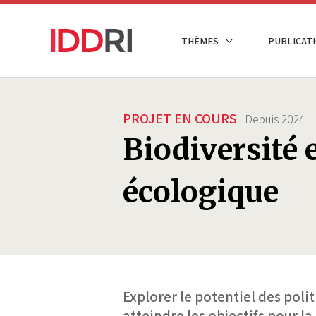
Aller
au
NAVIGATION
THÈMES
PUBLICATI
contenu
PRINCIPALE
principal
PROJET EN COURS
Depuis
2024
Biodiversité 
écologique
Explorer le potentiel des poli
atteindre les objectifs pour la