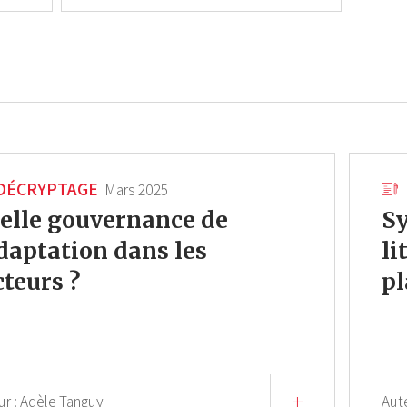
DÉCRYPTAGE
Mars 2025
elle gouvernance de
Sy
adaptation dans les
li
cteurs ?
pl
ur :
Adèle Tanguy
Aut