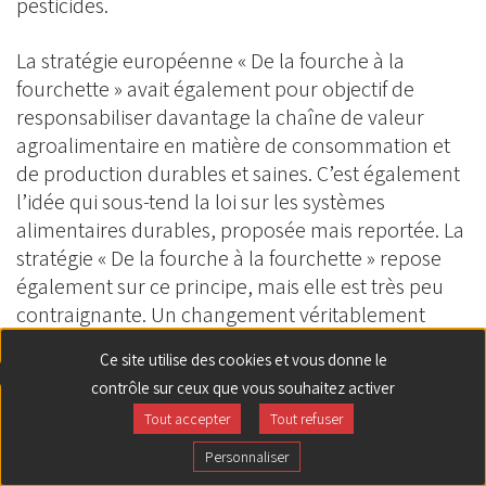
pesticides.
La stratégie européenne « De la fourche à la
fourchette » avait également pour objectif de
responsabiliser davantage la chaîne de valeur
agroalimentaire en matière de consommation et
de production durables et saines. C’est également
l’idée qui sous-tend la loi sur les systèmes
alimentaires durables, proposée mais reportée. La
stratégie « De la fourche à la fourchette » repose
également sur ce principe, mais elle est très peu
contraignante. Un changement véritablement
fondamental dans le secteur agricole ne peut être
Ce site utilise des cookies et vous donne le
réalisé que si l’ensemble du système alimentaire
contrôle sur ceux que vous souhaitez activer
de l’UE y participe. Relever les défis agro-
Tout accepter
Tout refuser
environnementaux d’aujourd’hui n’est pas
seulement une question de production durable.
Personnaliser
Cela concerne également la consommation