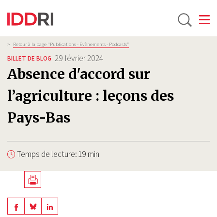
Toggle
Aller
Fil
>
Retour à la page "Publications - Évènements - Podcasts”
d'Ariane
au
29 février 2024
BILLET DE BLOG
contenu
Absence d'accord sur
principal
l’agriculture : leçons des
Pays-Bas
Temps de lecture: 19 min
Télécharger
en
Share
Share
Share