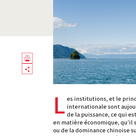
Télécharger
Share
en
PDF
L
es institutions, et le pr
internationale sont aujou
de la puissance, ce qui es
en matière économique, qu’il 
ou de la dominance chinoise su