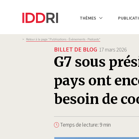
Aller
au
NAVIGATION
THÈMES
PUBLICATI
contenu
PRINCIPALE
principal
Fil
>
Retour à la page "Publications - Évènements - Podcasts”
d'Ariane
BILLET DE BLOG
17 mars 2026
G7 sous prési
pays ont enc
besoin de co
Temps de lecture: 9 min