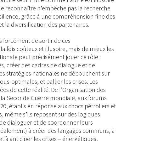
duire seul. L'une comme l'autre est illusoire
le reconnaître n’empêche pas la recherche
silience, grâce à une compréhension fine des
 la diversification des partenaires.
s forcément de sortir de ces
la fois coûteux et illusoire, mais de mieux les
tionale peut précisément jouer ce rôle :
es, créer des cadres de dialogue et de
 les stratégies nationales ne débouchent sur
s-optimales, et pallier les crises. Les
nées de cette réalité. De l’Organisation des
s la Seconde Guerre mondiale, aux forums
0, établis en réponse aux chocs pétroliers et
es, même s’ils reposent sur des logiques
 de dialoguer et de coordonner leurs
 (idéalement) à créer des langages communs, à
t à anticiper les crises – énergétiques,