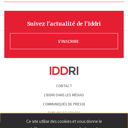
Suivez l'actualité de l'Iddri
S'INSCRIRE
Pied
CONTACT
de
page
L'IDDRI DANS LES MÉDIAS
COMMUNIQUÉS DE PRESSE
EMPLOIS ET STAGES
Ce site utilise des cookies et vous donne le
MENTIONS LÉGALES