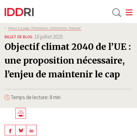
Toggle
Aller
Fil
>
Retour à la page "Publications - Évènements - Podcasts”
d'Ariane
au
10 juillet 2025
BILLET DE BLOG
contenu
Objectif climat 2040 de l’UE :
principal
une proposition nécessaire,
l’enjeu de maintenir le cap
Temps de lecture: 8 min
Télécharger
en
Share
Share
Share