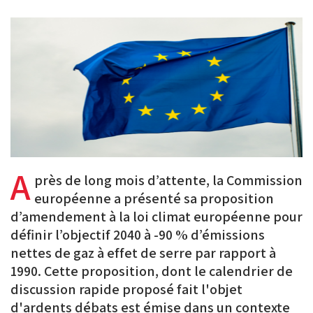
PDF
on
on
on
BlueSky
Linkedin
Facebook
A
près de long mois d’attente, la Commission
européenne a présenté sa proposition
d’amendement à la loi climat européenne pour
définir l’objectif 2040 à -90 % d’émissions
nettes de gaz à effet de serre par rapport à
1990. Cette proposition, dont le calendrier de
discussion rapide proposé fait l'objet
d'ardents débats est émise dans un contexte