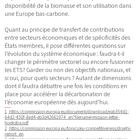
disponibilité de la biomasse et son utilisation dans
une Europe bas-carbone.
Quant au principe de transfert de contributions
entre secteurs économiques et de spécificités des
États membres, il pose différentes questions sur
l’évolution du système économique : faudra-t-il
changer le périmètre sectoriel ou encore fusionner
les ETS? Garder ou non des objectifs nationaux, et
si oui, pour quels secteurs ? Autant de dimensions
dont il faudra débattre une fois les conditions en
place pour accélérer la décarbonation de
l’économie européenne dès aujourd’hui.
1
https://commission.europa.eu/document/download/eab354d1-
64d2-450f-8ed4-eb3d42661974_en?filename=mission-letter-
hoekstra.pdf
2
https://commission.europa.eu/topics/eu-competitiveness/draghi-
report_en